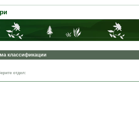
ри
ма классификации
ерите отдел: