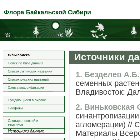
Флора Байкальской Сибири
Источники д
типы поиска
Поиск по базе данных
Список латинских названий
1. Безделев А.Б.
Список русских названий
семенных растен
Схема классификации
Владивосток: Дал
Нуждающиеся в охране
2. Виньковская 
Неофиты
синантропизации
Словарь понятий и
агломерации) // 
терминов
Источники данных
Материалы Всер