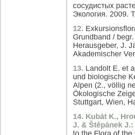
сосудистых растен
Экология. 2009. Т.
12.
Exkursionsflor
Grundband / begr.
Herausgeber, J. J
Akademischer Ver
13.
Landolt E. et 
und biologische K
Alpen (2., völlig 
Ökologische Zeige
Stuttgart, Wien, H
14. Kubát K., Hro
J. & Štěpánek J.
to the Flora of t