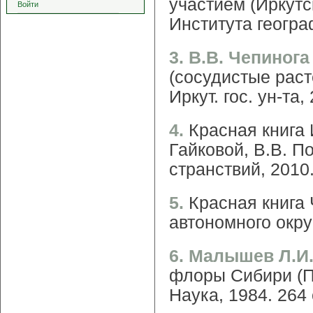
участием (Иркутск
Войти
Института геогра
3. В.В. Чепинога
(сосудистые расте
Иркут. гос. ун-та,
4.
Красная книга 
Гайковой, В.В. По
странствий, 2010.
5.
Красная книга 
автономного округ
6. Малышев Л.И.
флоры Сибири (П
Наука, 1984. 264 