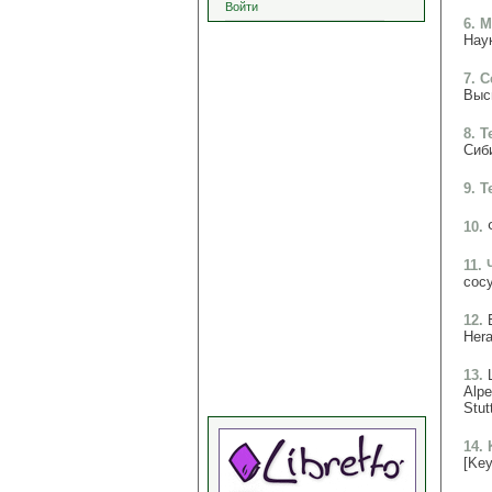
Войти
6. 
Наук
7. 
Высш
8. 
Сиби
9. 
10.
11.
сосу
12.
Hera
13.
Alpe
Stut
14. 
[Key