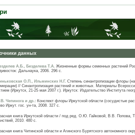
ри
очники данных
Безделев А.Б., Безделева Т.А.
Жизненные формы семенных растений Рос
ивосток: Дальнаука, 2006. 296 с.
Виньковская О.П., Ильминских Н.Г.
Степень синантропизации флоры (на
омерации) // Синантропизация растений и животных. Материалы Всерос
тием (Иркутск, 21-25 мая 2007 г.). Иркутск: Издательство Института гео
.В. Чепинога и др.:
Конспект флоры Иркутской области (сосудистые расте
во Иркут. гос. ун-та, 2008. 327 с.
расная книга Иркутской области / под ред. О.Ю. Гайковой, В.В. Попова, Т
нствий, 2010. 480 с.
расная книга Читинской области и Агинского Бурятского автономного окру