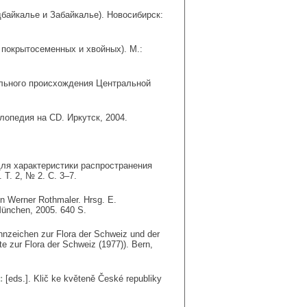
байкалье и Забайкалье). Новосибирск:
покрытосеменных и хвойных). М.:
ального происхождения Центральной
опедия на CD. Иркутск, 2004.
ля характеристики распространения
 Т. 2, № 2. С. 3–7.
on Werner Rothmaler. Hrsg. E.
München, 2005. 640 S.
ennzeichen zur Flora der Schweiz und der
te zur Flora der Schweiz (1977)). Bern,
.:
[eds.]. Klič ke květeně České republiky