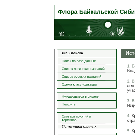
Флора Байкальской Сиби
Ист
типы поиска
Поиск по базе данных
1. 
Список латинских названий
Влад
Список русских названий
2. 
Схема классификации
агл
учас
Нуждающиеся в охране
3. В
Неофиты
Изд-
4.
К
Словарь понятий и
терминов
стра
Источники данных
5.
К