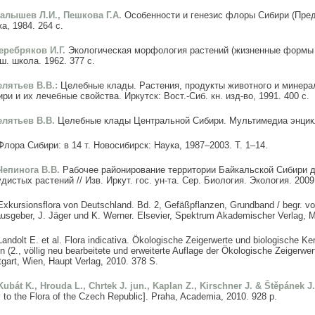
Малышев Л.И., Пешкова Г.А.
Особенности и генезис флоры Сибири (Пред
а, 1984. 264 с.
Серебряков И.Г.
Экологическая морфология растений (жизненные формы 
. школа. 1962. 377 с.
Телятьев В.В.:
Целебные клады. Растения, продукты животного и минер
ри и их лечебные свойства. Иркутск: Вост.-Сиб. кн. изд-во, 1991. 400 с.
Телятьев В.В.
Целебные клады Центральной Сибири. Мультимедиа энцикл
Флора Сибири: в 14 т. Новосибирск: Наука, 1987–2003. Т. 1–14.
 Чепинога В.В.
Рабочее районирование территории Байкальской Сибири д
дистых растений // Изв. Иркут. гос. ун-та. Сер. Биология. Экология. 2009.
Exkursionsflora von Deutschland. Bd. 2, Gefäßpflanzen, Grundband / begr. v
usgeber, J. Jäger und K. Werner. Elsevier, Spektrum Akademischer Verlag, 
Landolt E. et al. Flora indicativa. Ökologische Zeigerwerte und biologische K
n (2., völlig neu bearbeitete und erweiterte Auflage der Ökologische Zeigerwer
tgart, Wien, Haupt Verlag, 2010. 378 S.
Kubát K., Hrouda L., Chrtek J. jun., Kaplan Z., Kirschner J. & Štěpánek J
 to the Flora of the Czech Republic]. Praha, Academia, 2010. 928 p.