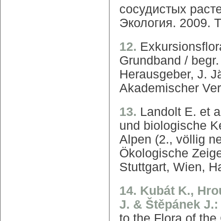
сосудистых растен
Экология. 2009. Т.
12.
Exkursionsflor
Grundband / begr.
Herausgeber, J. J
Akademischer Ver
13.
Landolt E. et 
und biologische K
Alpen (2., völlig 
Ökologische Zeige
Stuttgart, Wien, H
14. Kubát K., Hro
J. & Štěpánek J.
to the Flora of t