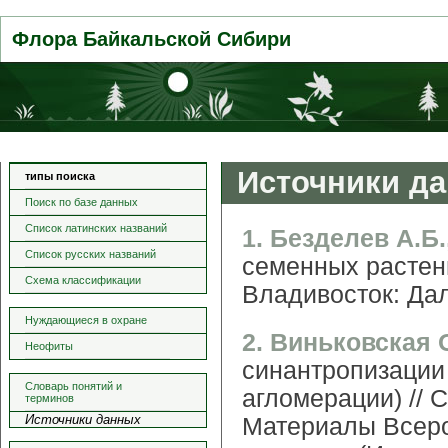
Флора Байкальской Сибири
Источники д
типы поиска
Поиск по базе данных
Список латинских названий
1. Безделев А.Б.
Список русских названий
семенных растен
Схема классификации
Владивосток: Дал
Нуждающиеся в охране
2. Виньковская 
Неофиты
синантропизации
Словарь понятий и
агломерации) // 
терминов
Источники данных
Материалы Всер