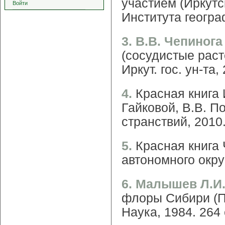
участием (Иркутск
Войти
Института геогра
3. В.В. Чепинога
(сосудистые расте
Иркут. гос. ун-та,
4.
Красная книга 
Гайковой, В.В. По
странствий, 2010.
5.
Красная книга 
автономного округ
6. Малышев Л.И.
флоры Сибири (П
Наука, 1984. 264 