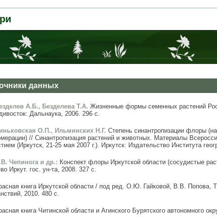
ри
очники данных
Безделев А.Б., Безделева Т.А.
Жизненные формы семенных растений Рос
ивосток: Дальнаука, 2006. 296 с.
Виньковская О.П., Ильминских Н.Г.
Степень синантропизации флоры (на
омерации) // Синантропизация растений и животных. Материалы Всерос
тием (Иркутск, 21-25 мая 2007 г.). Иркутск: Издательство Института гео
.В. Чепинога и др.:
Конспект флоры Иркутской области (сосудистые расте
во Иркут. гос. ун-та, 2008. 327 с.
расная книга Иркутской области / под ред. О.Ю. Гайковой, В.В. Попова, Т
нствий, 2010. 480 с.
расная книга Читинской области и Агинского Бурятского автономного окру