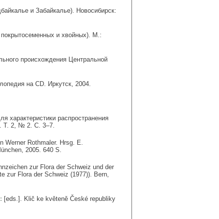
байкалье и Забайкалье). Новосибирск:
покрытосеменных и хвойных). М.:
ального происхождения Центральной
опедия на CD. Иркутск, 2004.
ля характеристики распространения
 Т. 2, № 2. С. 3–7.
on Werner Rothmaler. Hrsg. E.
München, 2005. 640 S.
ennzeichen zur Flora der Schweiz und der
te zur Flora der Schweiz (1977)). Bern,
.:
[eds.]. Klič ke květeně České republiky