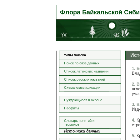
Флора Байкальской Сиби
Ист
типы поиска
Поиск по базе данных
1. 
Список латинских названий
Влад
Список русских названий
2. 
Схема классификации
агл
учас
Нуждающиеся в охране
3. В
Неофиты
Изд-
4.
К
Словарь понятий и
терминов
стра
Источники данных
5.
К