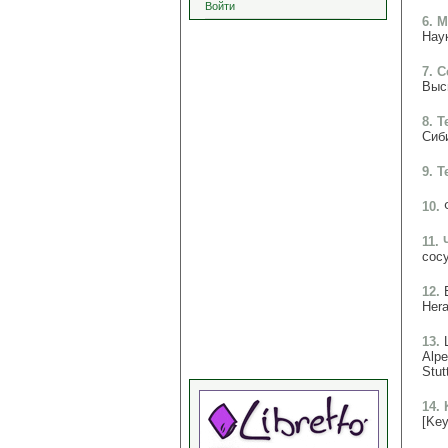
Войти
6. 
Наук
7. 
Высш
8. 
Сиби
9. 
10.
11.
сосу
12.
Hera
13.
Alpe
Stut
14. 
[Key