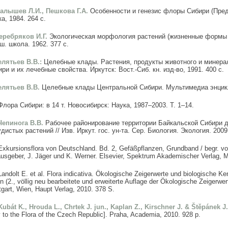
Малышев Л.И., Пешкова Г.А.
Особенности и генезис флоры Сибири (Пред
а, 1984. 264 с.
Серебряков И.Г.
Экологическая морфология растений (жизненные формы 
. школа. 1962. 377 с.
Телятьев В.В.:
Целебные клады. Растения, продукты животного и минер
ри и их лечебные свойства. Иркутск: Вост.-Сиб. кн. изд-во, 1991. 400 с.
Телятьев В.В.
Целебные клады Центральной Сибири. Мультимедиа энцикл
Флора Сибири: в 14 т. Новосибирск: Наука, 1987–2003. Т. 1–14.
 Чепинога В.В.
Рабочее районирование территории Байкальской Сибири д
дистых растений // Изв. Иркут. гос. ун-та. Сер. Биология. Экология. 2009.
Exkursionsflora von Deutschland. Bd. 2, Gefäßpflanzen, Grundband / begr. v
usgeber, J. Jäger und K. Werner. Elsevier, Spektrum Akademischer Verlag, 
Landolt E. et al. Flora indicativa. Ökologische Zeigerwerte und biologische K
n (2., völlig neu bearbeitete und erweiterte Auflage der Ökologische Zeigerwer
tgart, Wien, Haupt Verlag, 2010. 378 S.
Kubát K., Hrouda L., Chrtek J. jun., Kaplan Z., Kirschner J. & Štěpánek J
 to the Flora of the Czech Republic]. Praha, Academia, 2010. 928 p.