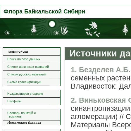
Флора Байкальской Сибири
Источники д
типы поиска
Поиск по базе данных
Список латинских названий
1. Безделев А.Б.
Список русских названий
семенных растен
Схема классификации
Владивосток: Дал
Нуждающиеся в охране
2. Виньковская 
Неофиты
синантропизации
Словарь понятий и
агломерации) // 
терминов
Источники данных
Материалы Всер