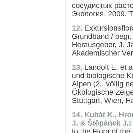
сосудистых растен
Экология. 2009. Т.
12.
Exkursionsflor
Grundband / begr.
Herausgeber, J. J
Akademischer Ver
13.
Landolt E. et 
und biologische K
Alpen (2., völlig 
Ökologische Zeige
Stuttgart, Wien, H
14. Kubát K., Hro
J. & Štěpánek J.
to the Flora of t