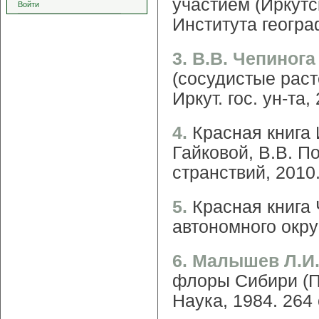
участием (Иркутск
Войти
Института геогра
3. В.В. Чепинога
(сосудистые расте
Иркут. гос. ун-та,
4.
Красная книга 
Гайковой, В.В. По
странствий, 2010.
5.
Красная книга 
автономного округ
6. Малышев Л.И.
флоры Сибири (П
Наука, 1984. 264 