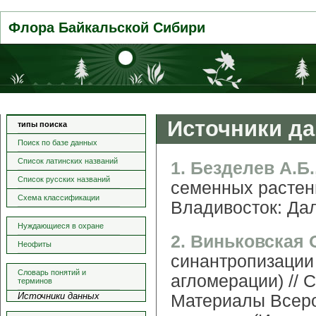
Флора Байкальской Сибири
Источники д
типы поиска
Поиск по базе данных
Список латинских названий
1. Безделев А.Б.
Список русских названий
семенных растен
Схема классификации
Владивосток: Дал
Нуждающиеся в охране
2. Виньковская 
Неофиты
синантропизации
Словарь понятий и
агломерации) // 
терминов
Источники данных
Материалы Всер