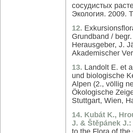
сосудистых растен
Экология. 2009. Т.
12.
Exkursionsflor
Grundband / begr.
Herausgeber, J. J
Akademischer Ver
13.
Landolt E. et 
und biologische K
Alpen (2., völlig 
Ökologische Zeige
Stuttgart, Wien, H
14. Kubát K., Hro
J. & Štěpánek J.
to the Flora of t