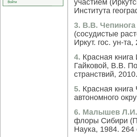
участием (Иркутск
Войти
Института геогра
3. В.В. Чепинога
(сосудистые расте
Иркут. гос. ун-та,
4.
Красная книга 
Гайковой, В.В. По
странствий, 2010.
5.
Красная книга 
автономного округ
6. Малышев Л.И.
флоры Сибири (П
Наука, 1984. 264 