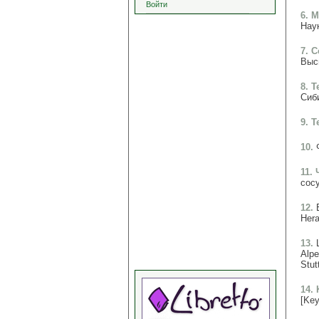
Войти
6. 
Наук
7. 
Высш
8. 
Сиби
9. 
10.
11.
сосу
12.
Hera
13.
Alpe
Stut
14. 
[Key