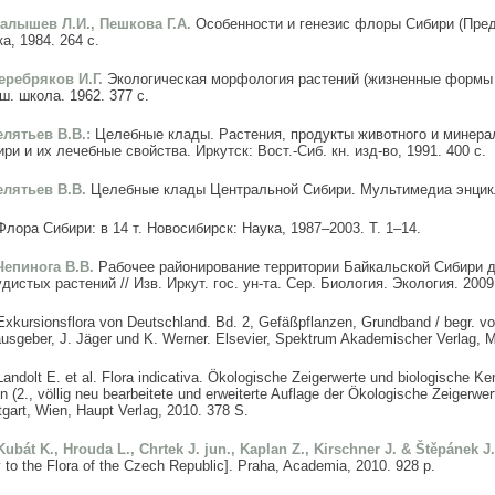
Малышев Л.И., Пешкова Г.А.
Особенности и генезис флоры Сибири (Пред
а, 1984. 264 с.
Серебряков И.Г.
Экологическая морфология растений (жизненные формы 
. школа. 1962. 377 с.
Телятьев В.В.:
Целебные клады. Растения, продукты животного и минер
ри и их лечебные свойства. Иркутск: Вост.-Сиб. кн. изд-во, 1991. 400 с.
Телятьев В.В.
Целебные клады Центральной Сибири. Мультимедиа энцикл
Флора Сибири: в 14 т. Новосибирск: Наука, 1987–2003. Т. 1–14.
 Чепинога В.В.
Рабочее районирование территории Байкальской Сибири д
дистых растений // Изв. Иркут. гос. ун-та. Сер. Биология. Экология. 2009.
Exkursionsflora von Deutschland. Bd. 2, Gefäßpflanzen, Grundband / begr. v
usgeber, J. Jäger und K. Werner. Elsevier, Spektrum Akademischer Verlag, 
Landolt E. et al. Flora indicativa. Ökologische Zeigerwerte und biologische K
n (2., völlig neu bearbeitete und erweiterte Auflage der Ökologische Zeigerwer
tgart, Wien, Haupt Verlag, 2010. 378 S.
Kubát K., Hrouda L., Chrtek J. jun., Kaplan Z., Kirschner J. & Štěpánek J
 to the Flora of the Czech Republic]. Praha, Academia, 2010. 928 p.