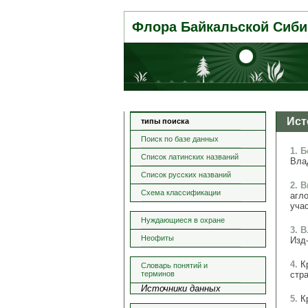
Флора Байкальской Сиби
Ист
типы поиска
Поиск по базе данных
1. 
Список латинских названий
Влад
Список русских названий
2. 
Схема классификации
агл
учас
Нуждающиеся в охране
3. В
Неофиты
Изд-
4.
К
Словарь понятий и
терминов
стра
Источники данных
5.
К