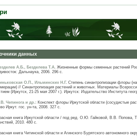
ри
очники данных
Безделев А.Б., Безделева Т.А.
Жизненные формы семенных растений Рос
ивосток: Дальнаука, 2006. 296 с.
Виньковская О.П., Ильминских Н.Г.
Степень синантропизации флоры (на
омерации) // Синантропизация растений и животных. Материалы Всерос
тием (Иркутск, 21-25 мая 2007 г.). Иркутск: Издательство Института гео
.В. Чепинога и др.:
Конспект флоры Иркутской области (сосудистые расте
во Иркут. гос. ун-та, 2008. 327 с.
расная книга Иркутской области / под ред. О.Ю. Гайковой, В.В. Попова, Т
нствий, 2010. 480 с.
расная книга Читинской области и Агинского Бурятского автономного окру