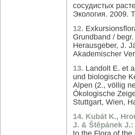
сосудистых растен
Экология. 2009. Т.
12.
Exkursionsflor
Grundband / begr.
Herausgeber, J. J
Akademischer Ver
13.
Landolt E. et 
und biologische K
Alpen (2., völlig 
Ökologische Zeige
Stuttgart, Wien, H
14. Kubát K., Hro
J. & Štěpánek J.
to the Flora of t