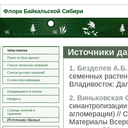
Флора Байкальской Сибири
Источники д
типы поиска
Поиск по базе данных
Список латинских названий
1. Безделев А.Б.
Список русских названий
семенных растен
Схема классификации
Владивосток: Дал
Нуждающиеся в охране
2. Виньковская 
Неофиты
синантропизации
Словарь понятий и
агломерации) // 
терминов
Источники данных
Материалы Всер