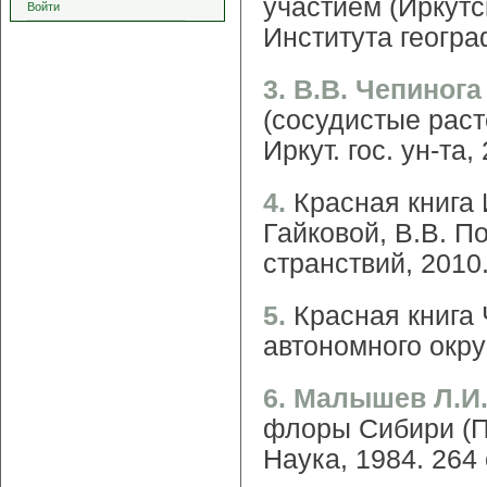
участием (Иркутск
Войти
Института геогра
3. В.В. Чепинога
(сосудистые расте
Иркут. гос. ун-та,
4.
Красная книга 
Гайковой, В.В. По
странствий, 2010.
5.
Красная книга 
автономного округ
6. Малышев Л.И.
флоры Сибири (П
Наука, 1984. 264 