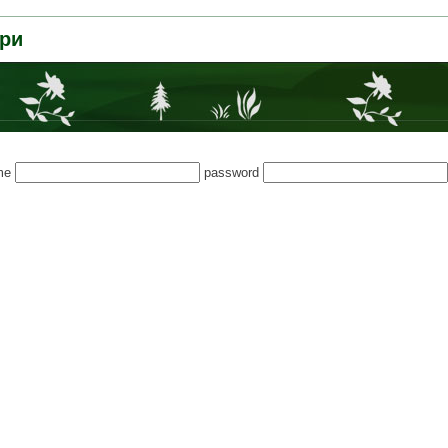
ри
me
password