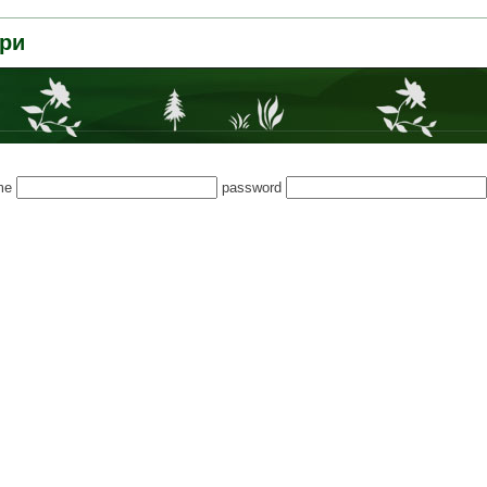
ри
me
password