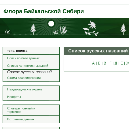
Флора Байкальской Сибири
Список русских названий
типы поиска
Поиск по базе данных
А |
Б |
В |
Г |
Д |
Е |
Ж
Список латинских названий
Список русских названий
Схема классификации
Нуждающиеся в охране
Неофиты
Словарь понятий и
терминов
Источники данных