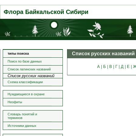
Флора Байкальской Сибири
Список русских названий
типы поиска
Поиск по базе данных
А |
Б |
В |
Г |
Д |
Е |
Ж
Список латинских названий
Список русских названий
Схема классификации
Нуждающиеся в охране
Неофиты
Словарь понятий и
терминов
Источники данных