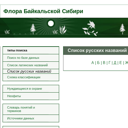
Флора Байкальской Сибири
Список русских названий
типы поиска
Поиск по базе данных
А |
Б |
В |
Г |
Д |
Е |
Ж
Список латинских названий
Список русских названий
Схема классификации
Нуждающиеся в охране
Неофиты
Словарь понятий и
терминов
Источники данных