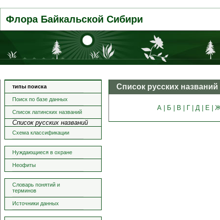
Флора Байкальской Сибири
Список русских названий
типы поиска
Поиск по базе данных
А |
Б |
В |
Г |
Д |
Е |
Ж
Список латинских названий
Список русских названий
Схема классификации
Нуждающиеся в охране
Неофиты
Словарь понятий и
терминов
Источники данных