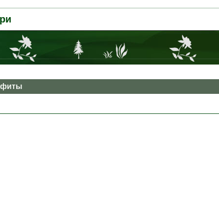
ри
офиты