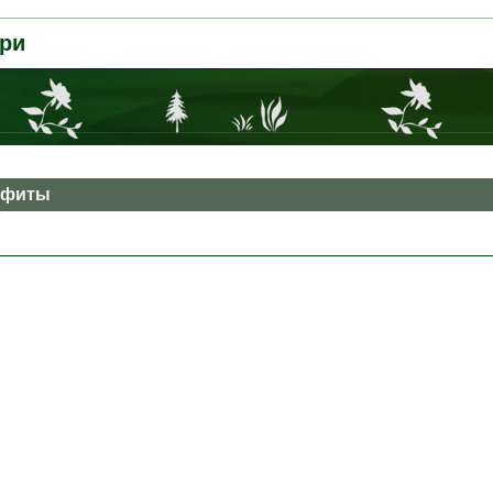
ри
офиты