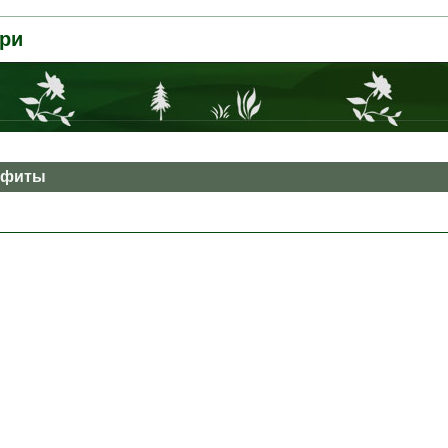
ри
офиты