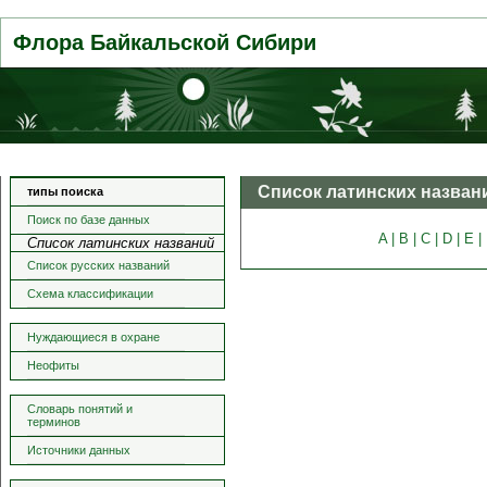
Флора Байкальской Сибири
Список латинских назван
типы поиска
Поиск по базе данных
A |
B |
C |
D |
E |
Список латинских названий
Список русских названий
Схема классификации
Нуждающиеся в охране
Неофиты
Словарь понятий и
терминов
Источники данных