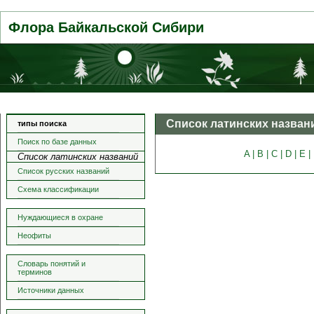
Флора Байкальской Сибири
Список латинских назван
типы поиска
Поиск по базе данных
A |
B |
C |
D |
E |
Список латинских названий
Список русских названий
Схема классификации
Нуждающиеся в охране
Неофиты
Словарь понятий и
терминов
Источники данных