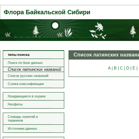
Флора Байкальской Сибири
Список латинских назван
типы поиска
Поиск по базе данных
A |
B |
C |
D |
E |
Список латинских названий
Список русских названий
Схема классификации
Нуждающиеся в охране
Неофиты
Словарь понятий и
терминов
Источники данных