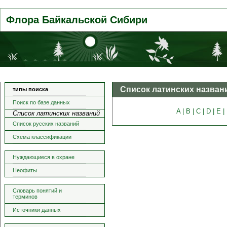
Флора Байкальской Сибири
Список латинских назван
типы поиска
Поиск по базе данных
A |
B |
C |
D |
E |
Список латинских названий
Список русских названий
Схема классификации
Нуждающиеся в охране
Неофиты
Словарь понятий и
терминов
Источники данных