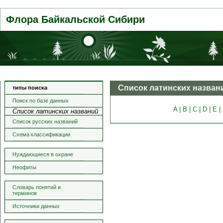
Флора Байкальской Сибири
Список латинских назван
типы поиска
Поиск по базе данных
A |
B |
C |
D |
E |
Список латинских названий
Список русских названий
Схема классификации
Нуждающиеся в охране
Неофиты
Словарь понятий и
терминов
Источники данных