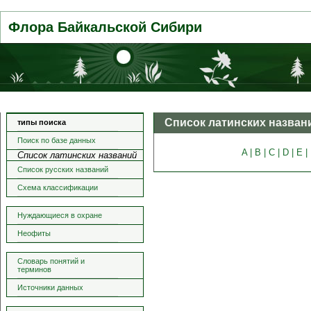
Флора Байкальской Сибири
Список латинских назван
типы поиска
Поиск по базе данных
A |
B |
C |
D |
E |
Список латинских названий
Список русских названий
Схема классификации
Нуждающиеся в охране
Неофиты
Словарь понятий и
терминов
Источники данных