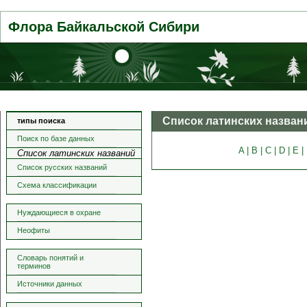
Флора Байкальской Сибири
Список латинских назван
типы поиска
Поиск по базе данных
A |
B |
C |
D |
E |
Список латинских названий
Список русских названий
Схема классификации
Нуждающиеся в охране
Неофиты
Словарь понятий и
терминов
Источники данных