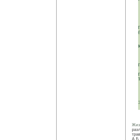
(
Г
Г
Т
Жиз
раз
тра
А.Б