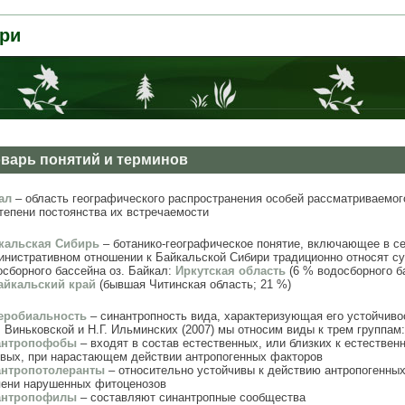
ри
варь понятий и терминов
ал
– область географического распространения особей рассматриваемого 
степени постоянства их встречаемости
кальская Сибирь
– ботанико-географическое понятие, включающее в се
инистративном отношении к Байкальской Сибири традиционно относят с
осборного бассейна оз. Байкал:
Иркутская область
(6 % водосборного б
айкальский край
(бывшая Читинская область; 21 %)
еробиальность
– синантропность вида, характеризующая его устойчивос
 Виньковской и Н.Г. Ильминских (2007) мы относим виды к трем группам:
антропофобы
– входят в состав естественных, или близких к естествен
овых, при нарастающем действии антропогенных факторов
антропотолеранты
– относительно устойчивы к действию антропогенных
пени нарушенных фитоценозов
антропофилы
– составляют синантропные сообщества