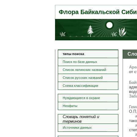
Флора Байкальской Сиби
Сло
типы поиска
Поиск по базе данных
Аре
Список латинских названий
от 
Список русских названий
Бай
Схема классификации
адм
вод
Заб
Нуждающиеся в охране
Неофиты
Гем
О.П.
Словарь понятий и
так
терминов
Источники данных
сте