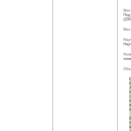
Мес
Под
(200
Мес
Нау
Нау
Ном
ном
Общ
С
Е
А
Е
Ц
Е
Е
В
Е
К