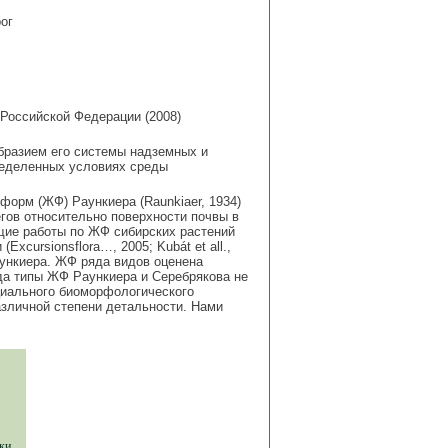
ог
 Российской Федерации (2008)
образием его системы надземных и
ределенных условиях среды
форм (ЖФ) Раункиера (Raunkiaer, 1934)
гов относительно поверхности почвы в
щие работы по ЖФ сибирских растений
xcursionsflora…, 2005; Kubát et all.,
 Раункиера. ЖФ ряда видов оценена
гда типы ЖФ Раункиера и Серебрякова не
ециального биоморфологического
зличной степени детальности. Нами
ки,