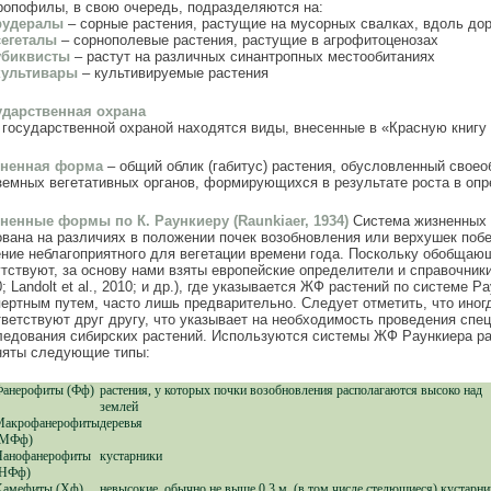
ропофилы, в свою очередь, подразделяются на:
рудералы
– сорные растения, растущие на мусорных свалках, вдоль дор
сегеталы
– сорнополевые растения, растущие в агрофитоценозах
убиквисты
– растут на различных синантропных местообитаниях
культивары
– культивируемые растения
ударственная охрана
 государственной охраной находятся виды, внесенные в «Красную книгу
ненная форма
– общий облик (габитус) растения, обусловленный свое
земных вегетативных органов, формирующихся в результате роста в оп
ненные формы по К. Раункиеру (Raunkiaer, 1934)
Система жизненных 
ована на различиях в положении почек возобновления или верхушек побе
ение неблагоприятного для вегетации времени года. Поскольку обобщаю
тствуют, за основу нами взяты европейские определители и справочники (E
; Landolt et al., 2010; и др.), где указывается ЖФ растений по системе
пертным путем, часто лишь предварительно. Следует отметить, что ино
тветствуют друг другу, что указывает на необходимость проведения сп
ледования сибирских растений. Используются системы ЖФ Раункиера ра
няты следующие типы:
Фанерофиты (Фф)
растения, у которых почки возобновления располагаются высоко над
землей
Макрофанерофиты
деревья
(МФф)
Нанофанерофиты
кустарники
(НФф)
Хамефиты (Хф)
невысокие, обычно не выше 0,3 м, (в том числе стелющиеся) кустарни