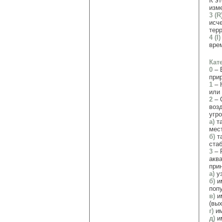
К э
изм
3 (R
исч
тер
4 (I)
вре
Кат
0
– 
при
1
– 
или
2
– 
воз
угр
а)
та
мес
б)
та
ста
3
– 
акв
при
а)
уз
б)
им
поп
в)
им
(вы
г)
им
д)
им