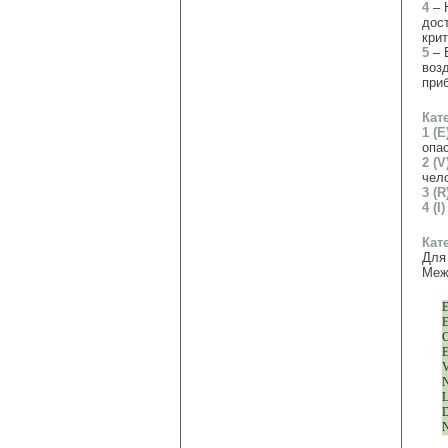
4
– 
дос
кри
5
– 
воз
при
Кат
1 (E
опа
2 (V
чел
3 (R
4 (I)
Кат
Для
Меж