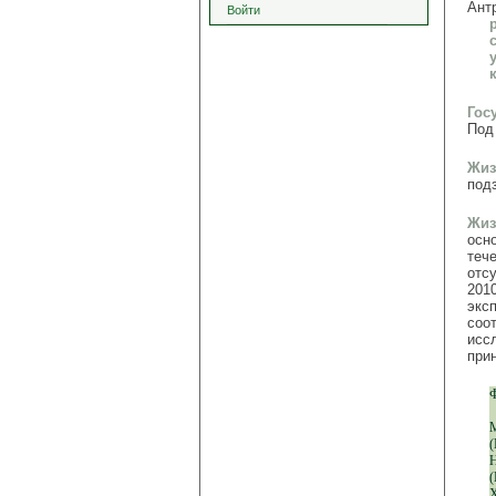
Ант
Войти
Гос
Под
Жиз
под
Жиз
осн
теч
отсу
2010
экс
соо
исс
при