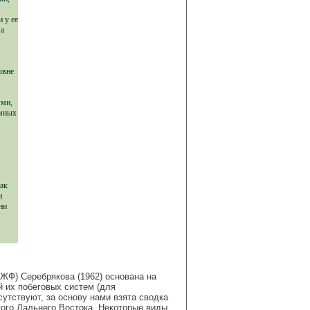
 у ее
 а
овне
ями,
емных
1
как
и
ни
ЖФ) Серебрякова (1962) основана на
й их побеговых систем (для
утствуют, за основу нами взята сводка
кого Дальнего Востока. Некоторые виды