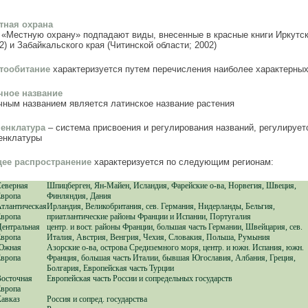
тная охрана
 «Местную охрану» подпадают виды, внесенные в красные книги Иркутско
2) и Забайкальского края (Читинской области; 2002)
тообитание
характеризуется путем перечисления наиболее характерных
чное название
чным названием является латинское название растения
енклатура
– система присвоения и регулирования названий, регулирует
енклатуры
ее распространение
характеризуется по следующим регионам:
еверная
Шпицберген, Ян-Майен, Исландия, Фарейские о-ва, Норвегия, Швеция,
вропа
Финляндия, Дания
тлантическая
Ирландия, Великобритания, сев. Германия, Нидерланды, Бельгия,
вропа
приатлантические районы Франции и Испании, Португалия
ентральная
центр. и вост. районы Франции, большая часть Германии, Швейцария, сев.
вропа
Италия, Австрия, Венгрия, Чехия, Словакия, Польша, Румыния
Южная
Азорские о-ва, острова Средиземного моря, центр. и южн. Испания, южн.
вропа
Франция, большая часть Италии, бывшая Югославия, Албания, Греция,
Болгария, Европейская часть Турции
осточная
Европейская часть России и сопредельных государств
вропа
авказ
Россия и сопред. государства