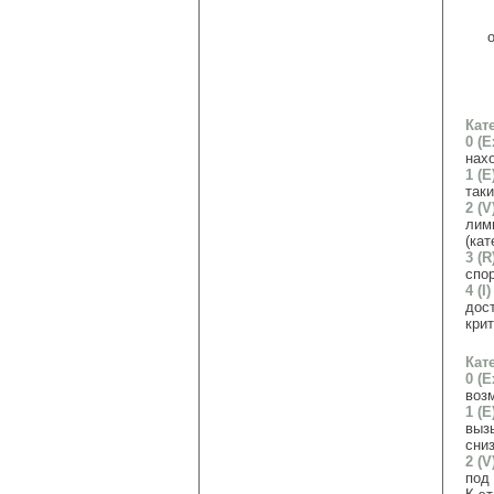
Кат
0 (E
нах
1 (E
так
2 (V
лим
(кат
3 (R
спо
4 (I)
дос
кри
Кат
0 (E
воз
1 (E
выз
сни
2 (V
под