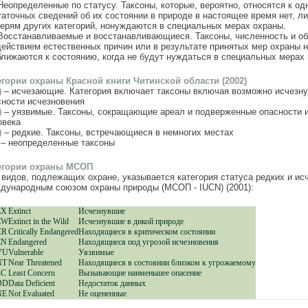
Неопределенные по статусу. Таксоны, которые, вероятно, относятся к од
таточных сведений об их состоянии в природе в настоящее время нет, ли
терям других категорий, нонуждаются в специальных мерах охраны.
Восстанавливаемые и восстанавливающиеся. Таксоны, численность и об
действием естественных причин или в результате принятых мер охраны 
ближаются к состоянию, когда не будут нуждаться в специальных мерах
егории охраны Красной книги Читинской области (2002)
)
– исчезающие. Категория включает таксоны включая возможно исчезн
сности исчезновения
)
– уязвимые. Таксоны, сокращающие ареал и подверженные опасности и
овека
)
– редкие. Таксоны, встречающиеся в немногих местах
– неопределенные таксоны
егории охраны МСОП
 видов, подлежащих охране, указывается категория статуса редких и ис
дународным союзом охраны природы (МСОП - IUCN) (2001):
EX
Extinct
Исчезнувшие
EW
Extinct in the Wild
Исчезнувшие в дикой природе
CR
Critically Endangered
Находящиеся в критическом состоянии
EN
Endangered
Находящиеся под угрозой исчезновения
VU
Vulnerable
Уязвимые
NT
Near Threatened
Находящиеся в состоянии близком к угрожаемому
LC
Least Concern
Вызывающие наименьшее опасение
DD
Data Deficient
Недостаток данных
NE
Not Evaluated
Не оцененные