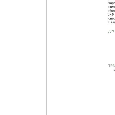
хар
нам
(бо
ЖФ 
спе
Без
ДР
ТР