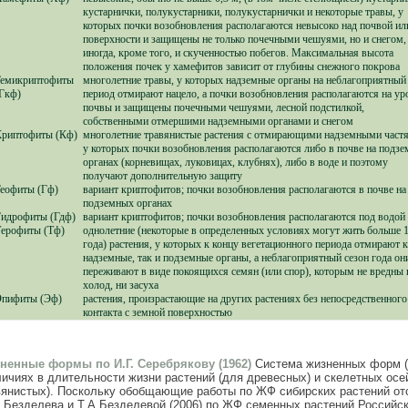
кустарнички, полукустарники, полукустарнички и некоторые травы, у
которых почки возобновления располагаются невысоко над почвой или
поверхности и защищены не только почечными чешуями, но и снегом,
иногда, кроме того, и скученностью побегов. Максимальная высота
положения почек у хамефитов зависит от глубины снежного покрова
Гемикриптофиты
многолетние травы, у которых надземные органы на неблагоприятный
Гкф)
период отмирают нацело, а почки возобновления располагаются на ур
почвы и защищены почечными чешуями, лесной подстилкой,
собственными отмершими надземными органами и снегом
Криптофиты (Кф)
многолетние травянистые растения с отмирающими надземными част
у которых почки возобновления располагаются либо в почве на подз
органах (корневищах, луковицах, клубнях), либо в воде и поэтому
получают дополнительную защиту
еофиты (Гф)
вариант криптофитов; почки возобновления располагаются в почве на
подземных органах
идрофиты (Гдф)
вариант криптофитов; почки возобновления располагаются под водой
ерофиты (Тф)
однолетние (некоторые в определенных условиях могут жить больше 
года) растения, у которых к концу вегетационного периода отмирают 
надземные, так и подземные органы, а неблагоприятный сезон года он
переживают в виде покоящихся семян (или спор), которым не вредны 
холод, ни засуха
Эпифиты (Эф)
растения, произрастающие на других растениях без непосредственного
контакта с земной поверхностью
ненные формы по И.Г. Серебрякову (1962)
Система жизненных форм (
личиях в длительности жизни растений (для древесных) и скелетных осе
вянистых). Поскольку обобщающие работы по ЖФ сибирских растений отс
. Безделева и Т.А Безделевой (2006) по ЖФ семенных растений Российс