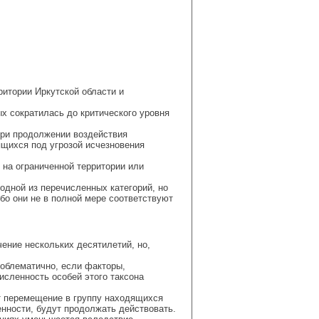
ритории Иркутской области и
х сократилась до критического уровня
при продолжении воздействия
ящихся под угрозой исчезновения
 на ограниченной территории или
 одной из перечисленных категорий, но
бо они не в полной мере соответствуют
чение нескольких десятилетий, но,
роблематично, если факторы,
сленность особей этого таксона
т перемещение в группу находящихся
нности, будут продолжать действовать.