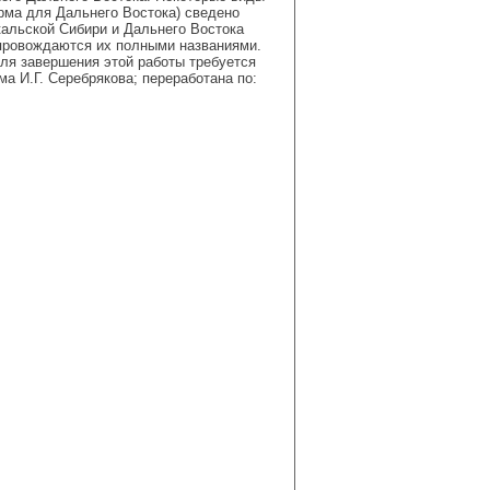
рма для Дальнего Востока) сведено
альской Сибири и Дальнего Востока
опровождаются их полными названиями.
ля завершения этой работы требуется
 И.Г. Серебрякова; переработана по: