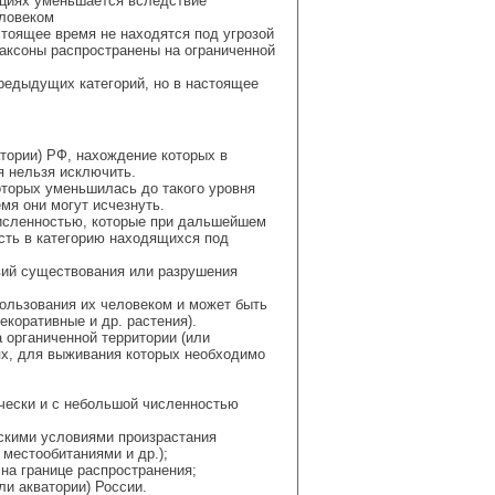
ляциях уменьшается вследствие
еловеком
тоящее время не находятся под угрозой
таксоны распространены на ограниченной
предыдущих категорий, но в настоящее
атории) РФ, нахождение которых в
я нельзя исключить.
оторых уменьшилась до такого уровня
мя они могут исчезнуть.
исленностью, которые при дальшейшем
асть в категорию находящихся под
вий существования или разрушения
пользования их человеком и может быть
коративные и др. растения).
 органиченной территории (или
ях, для выживания которых необходимо
чески и с небольшой численностью
скими условиями произрастания
местообитаниями и др.);
на границе распространения;
ли акватории) России.