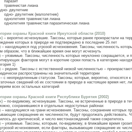
паразит
травянистая лиана
одно- двулетние
одно- двулетник (малолетник)
однолетняя травянистая лиана
однолетняя травянистая паразитическая лиана
егории охраны Красной книги Иркутской области (2010)
x)
– вероятно исчезнувшие. Таксоны, которые ранее произрастали на тер
ождение которых в природе не подтверждено в последние 25 лет
)
– находящиеся под угрозой исчезновения. Таксоны, численность которы
им образом, что в ближайшее время они могут исчезнуть
)
– уязвимые. Таксоны, численность которых неуклонно сокращается, и 
итирующих факторов могут в короткие сроки попасть в категорию наход
егория 1)
)
– редкие. Таксоны с естественной низкой численностью – произрастают
радически распространены на значительной территории
– с неопределенным статусом. Таксоны, которые, вероятно, относятся к
таточных сведений об их состоянии в природе в настоящее время нет, ли
териям всех остальных категорий
егории охраны Красной книги Республики Бурятия (2002)
x)
– по-видимому, исчезнувшие. Таксоны, не встреченные в природе в те
можно, сохранившиеся в отдельных недоступных районах
)
– находящиеся на грани исчезновения. Таксоны, сохранение которых п
ывающие сокращение их численности, будут продолжать действовать. Чи
зилось до критической, и число местонахождений также сократилось
)
– уязвимые. Таксоны, которым, по-видимому, в ближайшее время грози
 угрозой исчезновения, если факторы, вызывающие сокращение их числе