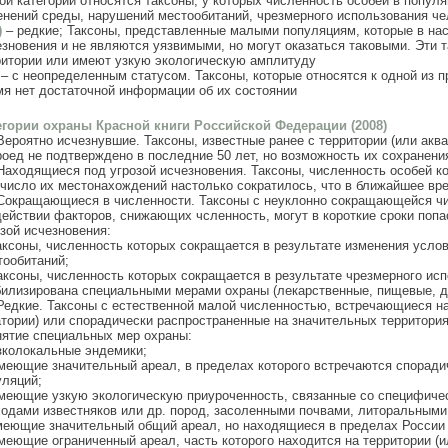
той категории относятся таксоны, у которых численность особей в попу
енений среды, нарушений местообитаний, чрезмерного использования ч
)
– редкие; Таксоны, представленные малыми популяциям, которые в нас
езновения и не являются уязвимыми, но могут оказаться таковыми. Эти 
ритории или имеют узкую экологическую амплитуду
– с неопределенным статусом. Таксоны, которые относятся к одной из 
мя нет достаточной информации об их состоянии
егории охраны Красной книги Российской Федерации (2008)
Вероятно исчезнувшие. Таксоны, известные ранее с территории (или акв
роед не подтверждено в последние 50 лет, но возможность их сохранени
Находящиеся под угрозой исчезновения. Таксоны, численность особей к
 число их местонахождений настолько сократилось, что в ближайшее вре
Сокращающиеся в численности. Таксоны с неуклонно сокращающейся ч
действии факторов, снижающих чсленность, могут в короткие сроки поп
озой исчезновения:
ксоны, численность которых сокращается в результате изменения усло
тообитаний;
ксоны, численность которых сокращается в результате чрезмерного ис
билизирована специальными мерами охраны (лекарственные, пищевые, де
Редкие. Таксоны с естественной малой численностью, встречающиеся на
атории) или спорадически распространенные на значительных территори
нятие специальных мер охраны:
колокальные эндемики;
еющие значительный ареал, в пределах которого встречаются споради
уляций;
еющие узкую экологическую приуроченность, связанные со специфиче
ходами известняков или др. пород, засоленными почвами, литоральными 
еющие значительный общий ареал, но находящиеся в пределах России 
еющие ограниченный ареал, часть которого находится на территории (и