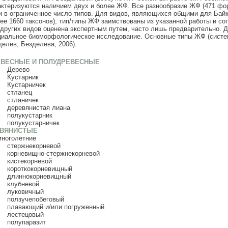
актеризуются наличием двух и более ЖФ. Все разнообразие ЖФ (471 фо
и в ограниченное число типов. Для видов, являющихся общими для Байк
лее 1660 таксонов), тип/типы ЖФ заимствованы из указанной работы и с
других видов оценена экспертным путем, часто лишь предварительно. Д
циальное биоморфологическое исследование. Основные типы ЖФ (система
делев, Безделева, 2006):
ЕВЕСНЫЕ И ПОЛУДРЕВЕСНЫЕ
Дерево
Кустарник
Кустарничек
стланец
стланичек
деревянистая лиана
полукустарник
полукустарничек
АВЯНИСТЫЕ
многолетние
стержнекорневой
корневищно-стержнекорневой
кистекорневой
короткокорневищный
длиннокорневищный
клубневой
луковичный
ползучепобеговый
плавающий и/или погруженный
лестецовый
полупаразит