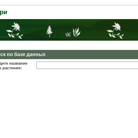
ри
ск по базе данных
дите название
а растения: