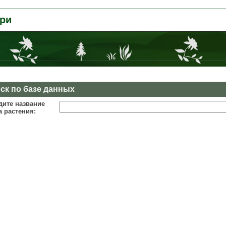
ри
ск по базе данных
дите название
а растения: